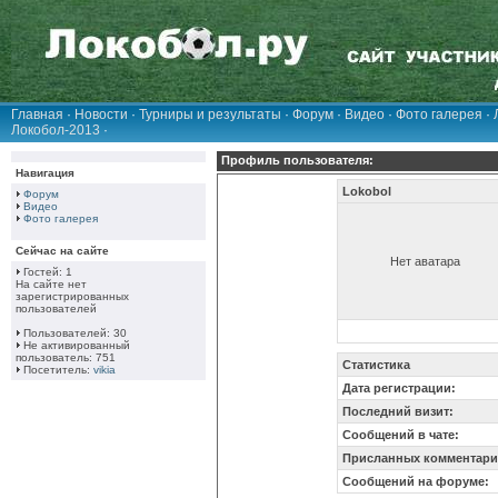
Главная
·
Новости
·
Турниры и результаты
·
Форум
·
Видео
·
Фото галерея
·
Локобол-2013
·
Профиль пользователя:
Навигация
Lokobol
Форум
Видео
Фото галерея
Сейчас на сайте
Нет аватара
Гостей: 1
На сайте нет
зарегистрированных
пользователей
Пользователей: 30
Не активированный
пользователь: 751
Статистика
Посетитель:
vikia
Дата регистрации:
Последний визит:
Сообщений в чате:
Присланных комментари
Сообщений на форуме: