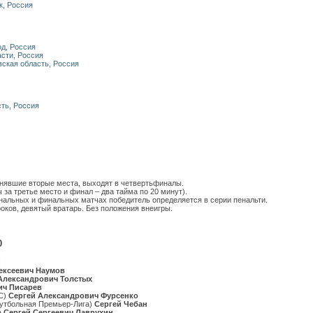
, Россия
од, Россия
асти, Россия
вская область, Россия
сть, Россия
анявшие вторые места, выходят в четвертьфиналы.
 за третье место и финал – два тайма по 20 минут).
нальных и финальных матчах победитель определяется в серии пенальти.
оков, девятый вратарь. Без положения внеигры.
0
:
ексеевич Наумов
Александрович Толстых
ич Писарев
ФС)
Сергей Александрович Фурсенко
утбольная Премьер-Лига)
Сергей Чебан
а
Сергей Сергеевич Лаврухин
.