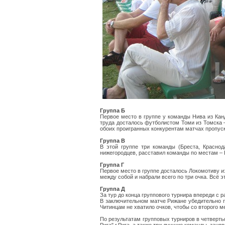
Группа Б
Первое место в группе у команды Нива из Кан
труда досталось футболистом Томи из Томска 
обоих проигранных конкурентам матчах пропус
Группа В
В этой группе три команды (Бреста, Красно
нижегородцев, расставил команды по местам – 
Группа Г
Первое место в группе досталось Локомотиву и
между собой и набрали всего по три очка. Всё 
Группа Д
За тур до конца группового турнира впереди с
В заключительном матче Рижане убедительно 
Читинцам не хватило очков, чтобы со второго 
По результатам групповых турниров в четвертьф
Рига" г.Рига, а также три лучшие команды, зан