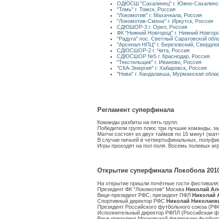
ОДЮСШ "Сахалинец" г. Южно-Сахалинск
"Томь" г. Томск, Россия
"Локомотив" г. Махачкала, Россия
"Локомотив-Смена" г. Иркутск, Россия
СДЮШОР-3 г. Орел, Россия
ФК "Нижний Новгород" г. Нижний Новгор
"Радуга" пос. Светлый Саратовской обл
"Арсенал-НПЦ" г. Березовский, Свердло
СДЮСШОР-2 г. Чита, Россия
СДЮСШОР №5 г. Краснодар, Россия
"Текстильщик" г. Иваново, Россия
"СКА-Энергия" г. Хабаровск, Россия
"Нива" г. Кандалакша, Мурманская обла
Регламент суперфинала
Команды разбиты на пять групп.
Победители групп плюс три лучшие команды, з
Матчи состоят из двух таймов по 15 минут (матч
В случае ничьей в четвертьфинальных, полуфи
Игры проходят на пол поля. Восемь полевых игр
Открытие суперфинала Локобола 201
На открытие пришли почётные гости фестиваля
Президент ФК "Локомотив" Москва
Николай Ал
Вице-президент РФС, президент ПФЛ
Николай 
Спортивный директор РФС
Николай Николаев
Президент Российского футбольного союза (Р
Исполнительный директор РФПЛ (Российская ф
Вице президент Московской федерации футбол