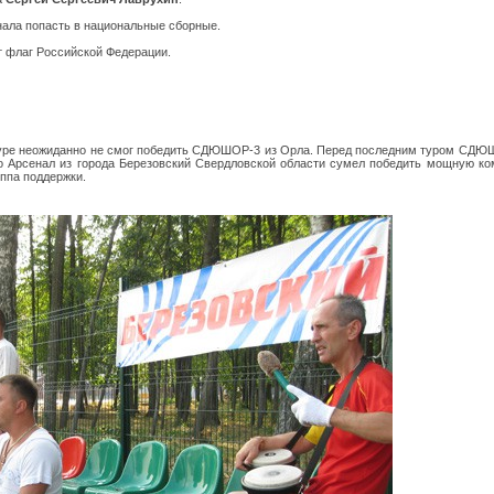
ала попасть в национальные сборные.
т флаг Российской Федерации.
уре неожиданно не смог победить СДЮШОР-3 из Орла. Перед последним туром СДЮШО
о Арсенал из города Березовский Свердловской области сумел победить мощную ком
ппа поддержки.