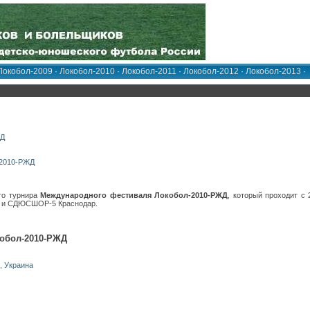
Локобол-2009
·
Локобол-2010
·
Локобол-2011
·
Локобол-2012
·
Локобол-2013
·
ЖД
-2010-РЖД
го турнира
Международного фестиваля Локобол-2010-РЖД
, который проходит с 
к) и СДЮСШОР-5 Краснодар.
обол-2010-РЖД
, Украина