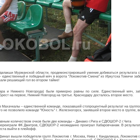
далакши Мурманской области, продемонстрировшей умение добиваться результата с 
– единственный и победный мяч в ворота "Локомотив-Смена" из Иркутска Томичи заби
кали решающий гол во втором тайме!
дара и Нижнего Новгорода) были примерно равны по силе. Единственный мяч, за
Брест на первое, Нижний Новгород на третье. Краснодару досталось второе место.
з Махачкалы – единственной команде, показавшей стопроцентный результат на группо
это не позволило команде "Юность" г. Железногорск, занявшей второе место в группе, 
 равным количеством очков были две команды – Динамо г.Рига и СДЮШОР-2 г.Чита
переиграли ФК Дмитров, СДЮШОР-2 неожиданно проиграл Хабаровчанам. В результа
места выйти в плейофф.
инал вышли победители групп Локомотив г. Москва, Нива г. Кандалакша, Локомотив г.
явшие вторые места, Томь г. Томск, Арсенал г. Березовский, СДЮСШОР-5 г. Краснодар.