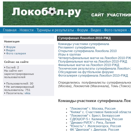
Главная
·
Новости
·
Турниры и результаты
·
Форум
·
Видео
·
Фото галерея
·
Суперфинал Локобол-2010-РЖД
Навигация
Команды-участники суперфинала
Форум
Регламент суперфинала
Видео
Открытие суперфинала Локобола 2010
Фото галерея
Игры в группах
Четвертьфинальные матчи на Локобол-2010-Р
Полуфинальные матчи на Локобол-2010-РЖД
Сейчас на сайте
Финальные матчи на Локобол-2010-РЖД
Гостей: 2
Технические результаты суперфинала Локобол
На сайте нет
Обсуждение на футбольном форуме
зарегистрированных
Фотогалерея суперфинала Локобол-2010-РЖД
пользователей
Определились полуфиналисты суперфинально
Пользователей: 30
(Москва), Локомотив (Махачкала), Томь (Томс
Не активированный
пользователь: 751
Посетитель:
vikia
Команды-участники суперфинала Лок
"Локомотив" г. Москва, Россия
"Княжа" с. Счастливое Киевской области
"Локомотив" г. Брест, Белоруссия
СДЮШОР-5 г. Калининград, Россия
"Динамо-РИГА" г. Рига, Латвия
"Юность" г. Железногорск, Россия
ФК "Дмитров" г. Дмитров, Россия