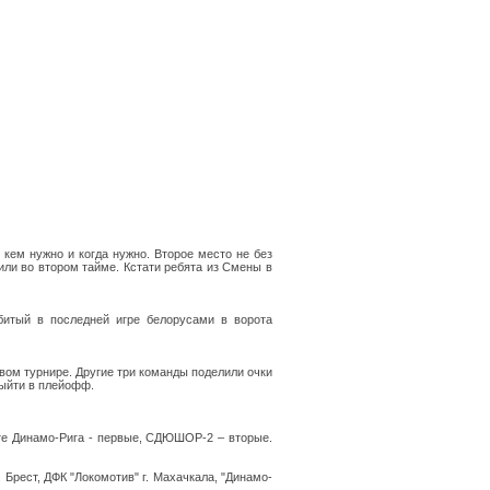
кем нужно и когда нужно. Второе место не без
ли во втором тайме. Кстати ребята из Смены в
битый в последней игре белорусами в ворота
вом турнире. Другие три команды поделили очки
выйти в плейофф.
те Динамо-Рига - первые, СДЮШОР-2 – вторые.
 Брест, ДФК "Локомотив" г. Махачкала, "Динамо-