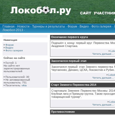
Главная
·
Новости
·
Турниры и результаты
·
Форум
·
Видео
·
Фото галерея
·
Локобол-2013
·
Окончание первого круга
Навигация
Подошёл к концу первый круг Первенства Мос
Форум
Академия Спартака.
Видео
Фото галерея
Lok
Читать дальше...
Сейчас на сайте
Закончился первый этап
Гостей: 1
На сайте нет
Закончился первый этап Зимнего первенства М
зарегистрированных
Чертаеново, Динамо, ЦСКА, Локомотив и Рубин.
пользователей
Lokob
Пользователей: 30
Читать дальше...
Не активированный
пользователь: 751
Старт Зимнего Первенства 2014
Посетитель:
vikia
Стартовало Зимнеее Первенство Москвы 2014 
Клубная лига и Премьер-группа. Также проход
товарищеский турнир".
Loko
Читать дальше...
Противостояние