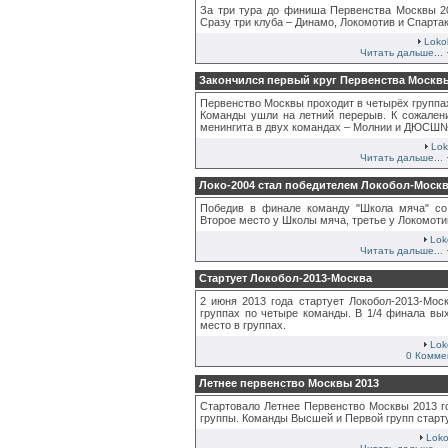
За три тура до финиша Первенства Москвы 20
Сразу три клуба – Динамо, Локомотив и Спартак
Loko
Читать дальше...
Закончился первый круг Первенства Москвы
Первенство Москвы проходит в четырёх группах
Команды ушли на летний перерыв. К сожален
менингита в двух командах – Молнии и ДЮСШ
Lok
Читать дальше...
Локо-2004 стал победителем Локобол-Моск
Победив в финале команду "Школа мяча" со 
Второе место у Школы мяча, третье у Локомоти
Lok
Читать дальше...
Стартует Локобол-2013-Москва
2 июня 2013 года стартует Локобол-2013-Мос
группах по четыре команды. В 1/4 финала вы
место в группах.
Lok
0 Комме
Летнее первенство Москвы 2013
Стартовало Летнее Первенство Москвы 2013 г
группы. Команды Высшей и Первой групп старт
Loko