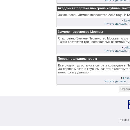
Читать дальше...
Академия Спартака выиграла клубный зачёт
Закончилось Зимнее первенство 2013 года. В К
Lok
Читать дальше...
Зимнее первенство Москвы
Стартовало Зимнее Первенство Москвы по футбо
Также состоятся три неофициальных зимних ту
Loko
Читать дальше...
Перед последним туром
Всего один тур осталось сыграть командам в П
За первое место в клубном зачёте схлестнутс
имеются и у Динамо.
Loko
Читать дальше...
Страни
11,381