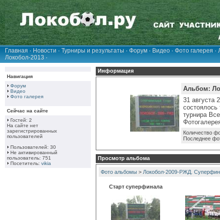
Главная
·
Новости
·
Турниры и результаты
·
Форум
·
Видео
·
Фото галерея
·
Локобол-2013
·
Информация
Навигация
Форум
Альбом: Ло
Видео
Фото галерея
31 августа 
состоялось 
Сейчас на сайте
турнира Вс
Гостей: 2
Фотогалерея
На сайте нет
зарегистрированных
Количество фо
пользователей
Последнее фо
Пользователей: 30
Не активированный
пользователь: 751
Просмотр альбома
Посетитель:
vikia
Фото альбомы
>
Локобол-2009-РЖД. Суперфина
Старт суперфинала