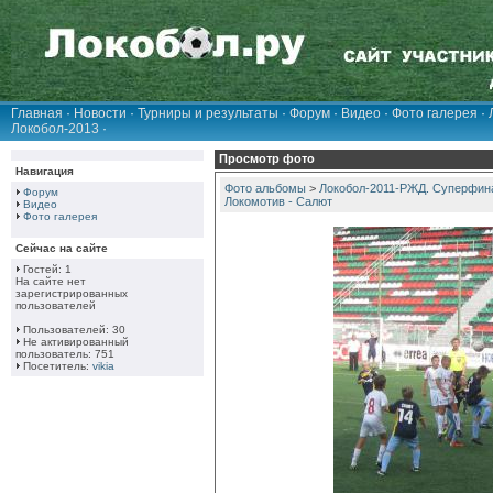
Главная
·
Новости
·
Турниры и результаты
·
Форум
·
Видео
·
Фото галерея
·
Локобол-2013
·
Просмотр фото
Навигация
Фото альбомы
>
Локобол-2011-РЖД. Суперфина
Форум
Локомотив - Салют
Видео
Фото галерея
Сейчас на сайте
Гостей: 1
На сайте нет
зарегистрированных
пользователей
Пользователей: 30
Не активированный
пользователь: 751
Посетитель:
vikia