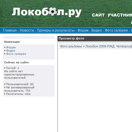
Главная
·
Новости
·
Турниры и результаты
·
Форум
·
Видео
·
Фото галерея
·
Просмотр фото
Навигация
Фото альбомы
>
Локобол-2009-РЖД. Четвертьф
Форум
Видео
Фото галерея
Сейчас на сайте
Гостей: 1
На сайте нет
зарегистрированных
пользователей
Пользователей: 30
Не активированный
пользователь: 751
Посетитель:
vikia