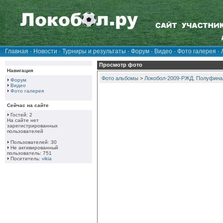
Главная
·
Новости
·
Турниры и результаты
·
Форум
·
Видео
·
Фото галерея
·
Просмотр фото
Навигация
Фото альбомы
>
Локобол-2009-РЖД. Полуфинал
Форум
Видео
Фото галерея
Сейчас на сайте
Гостей: 2
На сайте нет
зарегистрированных
пользователей
Пользователей: 30
Не активированный
пользователь: 751
Посетитель:
vikia