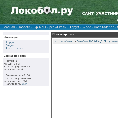
Главная
·
Новости
·
Турниры и результаты
·
Форум
·
Видео
·
Фото галерея
·
Просмотр фото
Навигация
Фото альбомы
>
Локобол-2009-РЖД. Полуфинал
Форум
Видео
Фото галерея
Сейчас на сайте
Гостей: 1
На сайте нет
зарегистрированных
пользователей
Пользователей: 30
Не активированный
пользователь: 751
Посетитель:
vikia