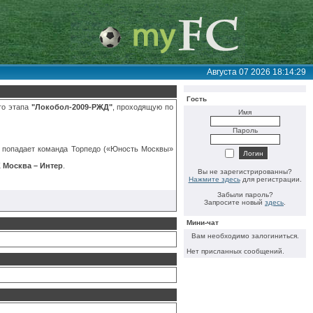
Августа 07 2026 18:14:29
Гость
го этапа
"Локобол-2009-РЖД"
, проходящую по
Имя
Пароль
л попадает команда Торпедо («Юность Москвы»
 Москва – Интер
.
Вы не зарегистрированны?
Нажмите здесь
для регистрации.
Забыли пароль?
Запросите новый
здесь
.
Мини-чат
Вам необходимо залогиниться.
Нет присланных сообщений.