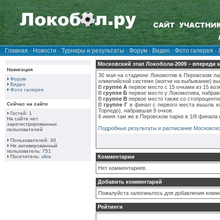
Главная
·
Новости
·
Турниры и результаты
·
Форум
·
Видео
·
Фото галерея
·
Московский этап Локобола-2009 – впереди 
Навигация
30 мая на стадионе Локомотив в Перовском па
Форум
олимпийской системе (матчи на выбывание) выш
Видео
В
группе А
первое место с 15 очками из 15 воз
Фото галерея
В
группе Б
первое место у Локомотива, набравш
В
группе В
первое место также со стопроцентн
Сейчас на сайте
В
группе Г
в финал с первого места вышла ко
Торпедо), набравшая 9 очков.
Гостей: 1
6 июня там же в Перовском парке в 1/8 финала
На сайте нет
зарегистрированных
Подробные результаты и расписание Московско
пользователей
Пользователей: 30
Не активированный
пользователь: 751
Посетитель:
vikia
Комментарии
Нет комментариев.
Добавить комментарий
Пожалуйста залогиньтесь для добавления комм
Рейтинги