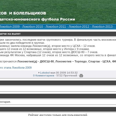
Локобол-2009
·
Локобол-2010
·
Локобол-2011
·
Локобол-2012
·
Локобол-2013
·
матчи на вылет
рке закончились последние матчи группового турнира. В финальную часть московско
ли по два победителя в группах.
можных заняла команда Локомотив(д), второе место у ЦСКА – 12 очков.
его 12 очков из 12 возможных, второе место у Интера с 9 очками.
ым результатом у Спартака (12 очков), второе место ДЮСШ-80 – 7 очков.
манда ФК Москва, набравшая 12 очков из 12 возможных, со второго места в фина
 встречаются
Локомотив(д) - ДЮСШ-80
,
Локомотив – Торпедо
,
Спартак - ЦСКА
,
ФК
го этапа Локобола-2009
Lokobol
мая 30 2009 14:53:32
0 Комментариев
· 5722 Прочтений ·
ентария.
Рейтинг доступен только для пользователей.